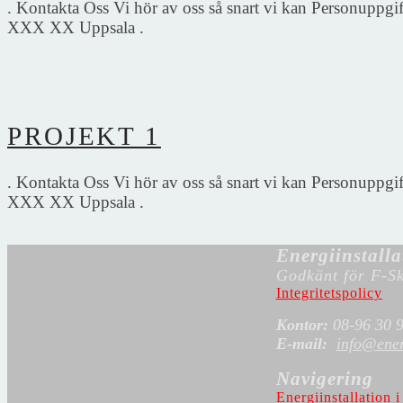
. Kontakta Oss Vi hör av oss så snart vi kan Personuppgi
XXX XX Uppsala .
PROJEKT 1
. Kontakta Oss Vi hör av oss så snart vi kan Personuppgi
XXX XX Uppsala .
Energiinstalla
Godkänt för F-Sk
Integritetspolicy
Kontor:
08-96 30 
E-mail:
info@energ
Navigering
Energiinstallation 