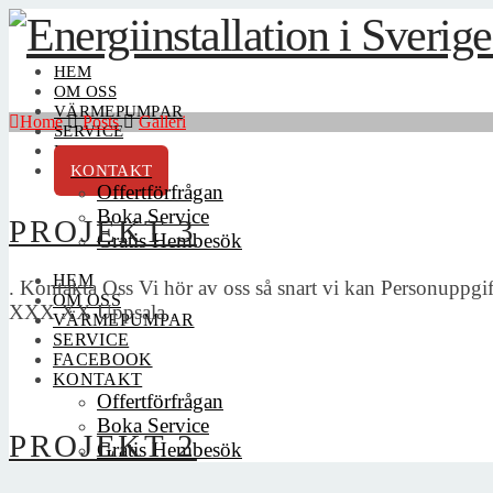
HEM
OM OSS
VÄRMEPUMPAR
Home
Posts
Galleri
SERVICE
FACEBOOK
KONTAKT
Offertförfrågan
Boka Service
PROJEKT 3
Gratis Hembesök
HEM
. Kontakta Oss Vi hör av oss så snart vi kan Personuppgi
OM OSS
XXX XX Uppsala .
VÄRMEPUMPAR
SERVICE
FACEBOOK
KONTAKT
Offertförfrågan
Boka Service
PROJEKT 2
Gratis Hembesök