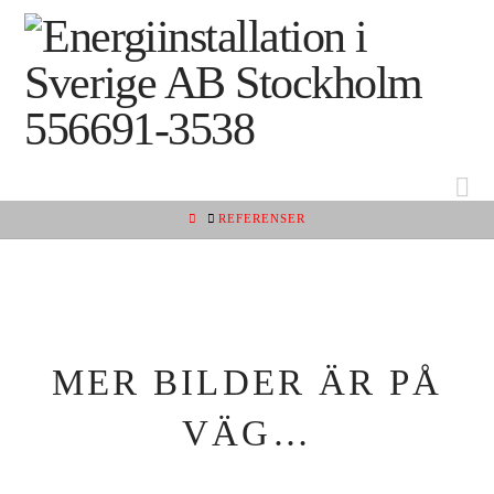
Na
HOME
REFERENSER
MER BILDER ÄR PÅ
VÄG…